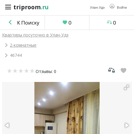
triproom
.ru
triproom
.ru
Улан-Удэ
Войти
К Поиску
0
0
Российский
Квартиры посуточно в Улан-Удэ
рубль
2-комнатные
46744
Войти / Зарегистрироваться
Отзывы: 0
Добавить
объявление
Избранное
0
Сравнение
0