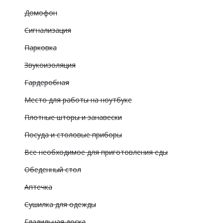
Домофон
Сигнализация
Парковка
Звукоизоляция
Гардеробная
Место для работы на ноутбуке
Плотные шторы и занавески
Посуда и столовые приборы
Все необходимое для приготовления еды
Обеденный стол
Аптечка
Сушилка для одежды
Гладильная доска