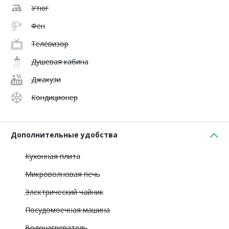
Утюг
Фен
Телевизор
Душевая кабина
Джакузи
Кондиционер
Дополнительные удобства
Кухонная плита
Микроволновая печь
Электрический чайник
Посудомоечная машина
Водонагреватель