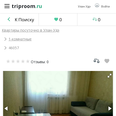
triproom
.ru
triproom
.ru
Улан-Удэ
Войти
К Поиску
0
0
Российский
Квартиры посуточно в Улан-Удэ
рубль
1-комнатные
46057
Войти / Зарегистрироваться
Отзывы: 0
Добавить
объявление
Избранное
0
Сравнение
0