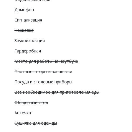
Домофон
Сигнализация
Парковка
Звукоизоляция
Гардеробная
Место для работы на ноутбуке
Плотные шторы и занавески
Посуда и столовые приборы
Все необходимое для приготовления еды
Обеденный стол
Аптечка
Сушилка для одежды